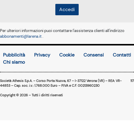
Accedi
Per ulteriori informazioni puoi contattare l'assistenza clienti all'indirizzo
abbonamenti@larena.it
.
Pubblicità
Privacy
Cookie
Consensi
Contatti
Chi siamo
Società Athesis S.p.A. – Corso Porta Nuova, 67 – I-37122 Verona (VR) – REA: VR-
117
44853 – Cap. soc. i.v.: 1.768.000 Euro – P.IVA e C.F. 00213960230
Copyright © 2026 – Tutti i diritti riservati