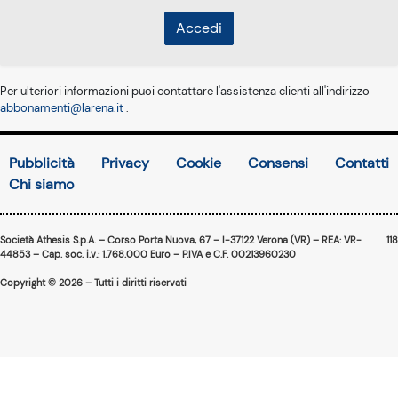
Accedi
Per ulteriori informazioni puoi contattare l'assistenza clienti all'indirizzo
abbonamenti@larena.it
.
Pubblicità
Privacy
Cookie
Consensi
Contatti
Chi siamo
Società Athesis S.p.A. – Corso Porta Nuova, 67 – I-37122 Verona (VR) – REA: VR-
118
44853 – Cap. soc. i.v.: 1.768.000 Euro – P.IVA e C.F. 00213960230
Copyright © 2026 – Tutti i diritti riservati