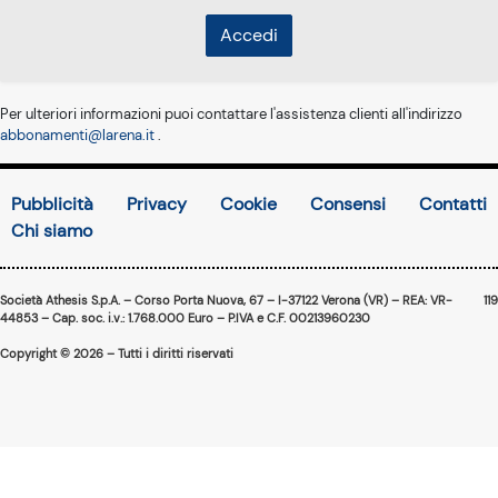
Accedi
Per ulteriori informazioni puoi contattare l'assistenza clienti all'indirizzo
abbonamenti@larena.it
.
Pubblicità
Privacy
Cookie
Consensi
Contatti
Chi siamo
Società Athesis S.p.A. – Corso Porta Nuova, 67 – I-37122 Verona (VR) – REA: VR-
119
44853 – Cap. soc. i.v.: 1.768.000 Euro – P.IVA e C.F. 00213960230
Copyright © 2026 – Tutti i diritti riservati