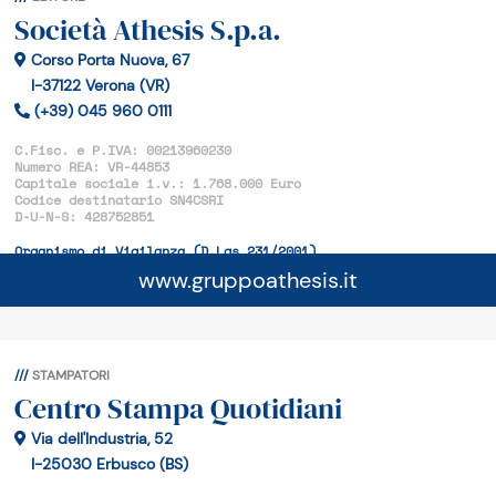
Società Athesis S.p.a.
Corso Porta Nuova, 67
I-37122 Verona (VR)
(+39) 045 960 0111
C.Fisc. e P.IVA: 00213960230
Numero REA: VR-44853
Capitale sociale i.v.: 1.768.000 Euro
Codice destinatario SN4CSRI
D-U-N-S: 428752851
Organismo di Vigilanza (D.Lgs 231/2001)
Segnalazioni di violazioni whistleblowing
www.gruppoathesis.it
STAMPATORI
Centro Stampa Quotidiani
Via dell'Industria, 52
I-25030 Erbusco (BS)