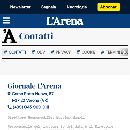
Newsletter
Segnala
Necrologie
Abbonati
Contatti
CONTATTI
ODV
PRIVACY
COOKIE
TERMINI E CO
Giornale L'Arena
Corso Porta Nuova, 67
I-37122 Verona (VR)
(+39) 045 960 0111
Direttore Responsabile: Massimo Mamoli
Responsabile del trattamento dei dati è il Direttore