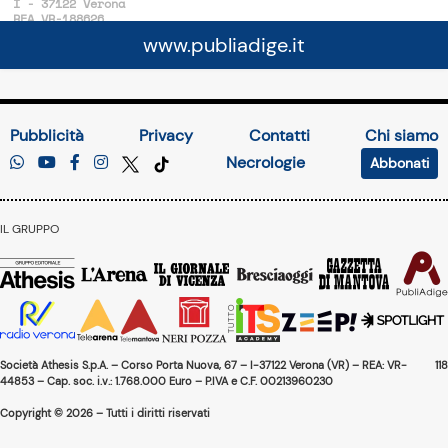
I - 37122 Verona
REA VR-188626
Cap. Soc. I.V. 870.000,00
www.publiadige.it
Pubblicità
Privacy
Contatti
Chi siamo
Necrologie
Abbonati
IL GRUPPO
Società Athesis S.p.A. – Corso Porta Nuova, 67 – I-37122 Verona (VR) – REA: VR-
118
44853 – Cap. soc. i.v.: 1.768.000 Euro – P.IVA e C.F. 00213960230
Copyright © 2026 – Tutti i diritti riservati